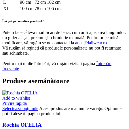
L
96 cm
72 cm
102 cm
XL
100 cm
78 cm
106 cm
Îmi pot personaliza produsul?
Putem face câteva modificări de bază, cum ar fi ajustarea lungimilor,
un guler atașat, precum și o broderie manuală. Pentru orice mică
modificare, vă rugăm se ne contactați la
anca@laliwear.ro
.
Vă rugăm să rețineți că produsele personalizate nu pot fi returnate
sau schimbate.
Pentru mai multe întrebări, vă rugăm vizitați pagina
Întrebări
frecvente
.
Produse asemănătoare
Add to wishlist
Privire rapidă
Selectează opțiunile
Acest produs are mai multe variații. Opțiunile
pot fi alese în pagina produsului.
Rochia OFELIA