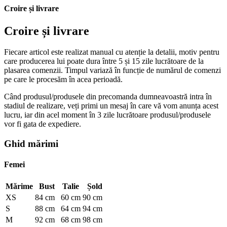
Croire și livrare
Croire și livrare
Fiecare articol este realizat manual cu atenție la detalii, motiv pentru
care producerea lui poate dura între 5 și 15 zile lucrătoare de la
plasarea comenzii. Timpul variază în funcție de numărul de comenzi
pe care le procesăm în acea perioadă.
Când produsul/produsele din precomanda dumneavoastră intra în
stadiul de realizare, veți primi un mesaj în care vă vom anunța acest
lucru, iar din acel moment în 3 zile lucrătoare produsul/produsele
vor fi gata de expediere.
Ghid mărimi
Femei
Mărime
Bust
Talie
Șold
XS
84 cm
60 cm
90 cm
S
88 cm
64 cm
94 cm
M
92 cm
68 cm
98 cm