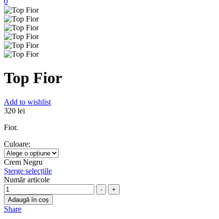
0
Top Fior
Add to wishlist
320
lei
Fior.
Culoare
:
Crem
Negru
Șterge selecțiile
Număr articole
-
+
Adaugă în coș
Share