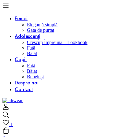
Femei
Eleganță simplă
Gata de purtat
Adolescenți
Crescuți Împreună – Lookbook
Fată
Băiat
Copii
Fată
Băiat
Bebeluși
Despre noi
Contact
1