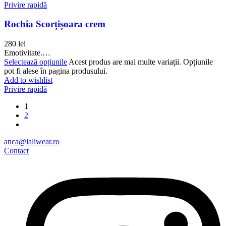
Privire rapidă
Rochia Scorțișoara crem
280
lei
Emotivitate.…
Selectează opțiunile
Acest produs are mai multe variații. Opțiunile
pot fi alese în pagina produsului.
Add to wishlist
Privire rapidă
1
2
anca@laliwear.ro
Contact