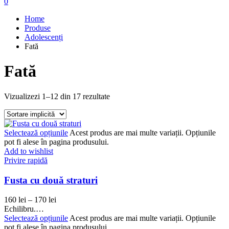
0
Home
Produse
Adolescenți
Fată
Fată
Vizualizezi 1–12 din 17 rezultate
Selectează opțiunile
Acest produs are mai multe variații. Opțiunile
pot fi alese în pagina produsului.
Add to wishlist
Privire rapidă
Fusta cu două straturi
160
lei
–
170
lei
Echilibru.…
Selectează opțiunile
Acest produs are mai multe variații. Opțiunile
pot fi alese în pagina produsului.