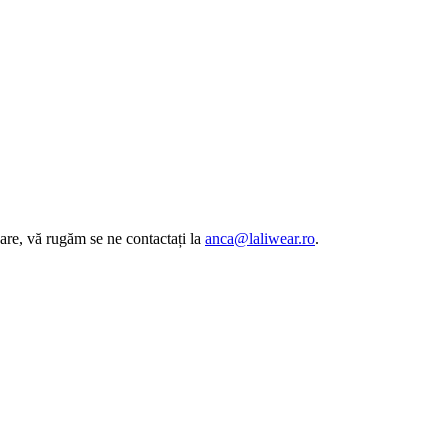
are, vă rugăm se ne contactați la
anca@laliwear.ro
.