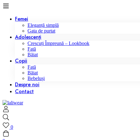
Femei
Eleganță simplă
Gata de purtat
Adolescenți
Crescuți Împreună – Lookbook
Fată
Băiat
Copii
Fată
Băiat
Bebeluși
Despre noi
Contact
0