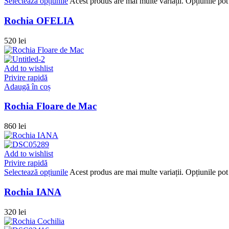
Selectează opțiunile
Acest produs are mai multe variații. Opțiunile pot 
Rochia OFELIA
520
lei
Add to wishlist
Privire rapidă
Adaugă în coș
Rochia Floare de Mac
860
lei
Add to wishlist
Privire rapidă
Selectează opțiunile
Acest produs are mai multe variații. Opțiunile pot 
Rochia IANA
320
lei