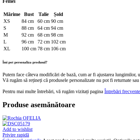
Femei
Mărime
Bust
Talie
Șold
XS
84 cm
60 cm
90 cm
S
88 cm
64 cm
94 cm
M
92 cm
68 cm
98 cm
L
96 cm
72 cm
102 cm
XL
100 cm
78 cm
106 cm
Îmi pot personaliza produsul?
Putem face câteva modificări de bază, cum ar fi ajustarea lungimilor, 
Vă rugăm să rețineți că produsele personalizate nu pot fi returnate sau
Pentru mai multe întrebări, vă rugăm vizitați pagina
Întrebări frecvent
Produse asemănătoare
Add to wishlist
Privire rapidă