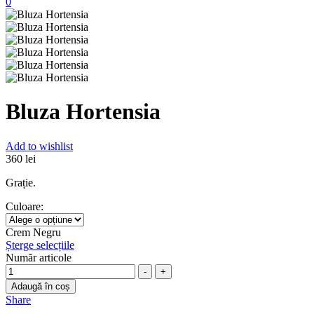
0
Bluza Hortensia
Add to wishlist
360
lei
Grație.
Culoare
:
Crem
Negru
Șterge selecțiile
Număr articole
-
+
Adaugă în coș
Share